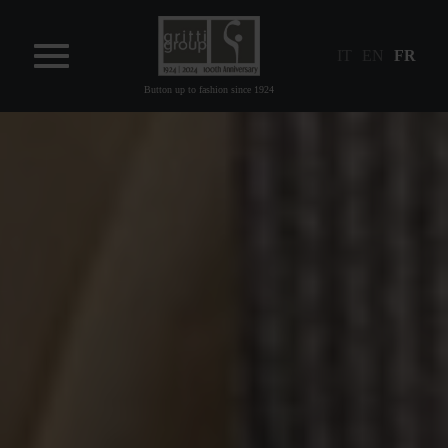
IT
EN
FR
Button up to fashion since 1924