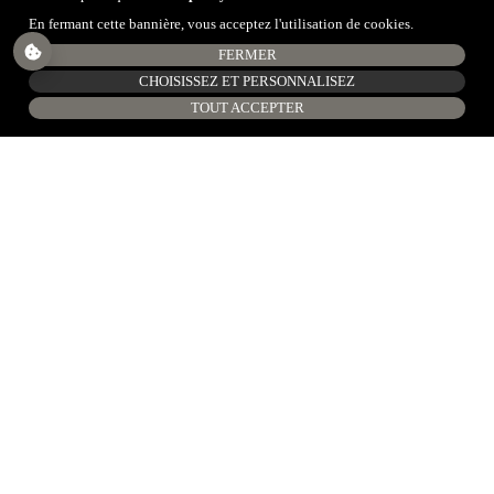
En fermant cette bannière, vous acceptez l'utilisation de cookies.
FERMER
CHOISISSEZ ET PERSONNALISEZ
TOUT ACCEPTER
GRITTI 1924 - 100 ans de design
100% Made in Italy
La ligne "Gritti 1924" renferme l'essence de la tradition de
l'entreprise et est le cœur de ses 100 ans d'histoire.
Les collections conçues pour cette ligne visent à mettre en
valeur des matériaux naturels tels que la nacre, la corne, le
corozo, l'os et le bois, en les associant et les combinant avec le
cuir et le métal.
La collection, au design raffiné et délicieusement italien,
présente des articles à l'empreinte classique, tout en reflétant les